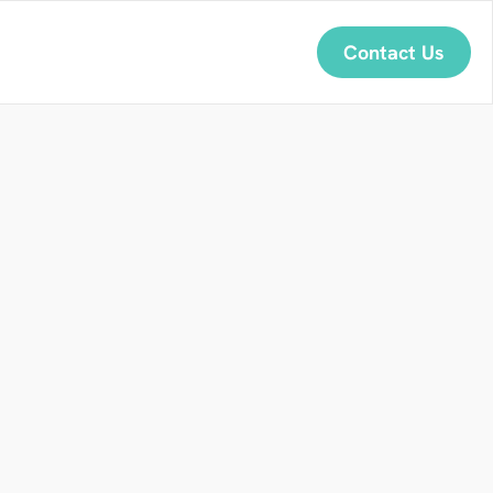
Contact Us
d
e
:
に
来
た
！