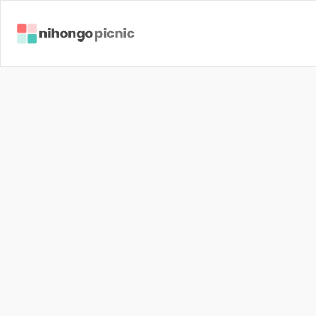
🎙️
つ
い
に