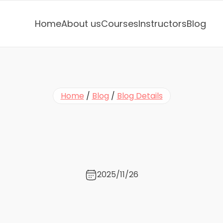
Home
About us
Courses
Instructors
Blog
Home
 / 
Blog
 / 
Blog Details
N
e
w
P
o
d
c
a
s
t
E
p
i
s
o
、
S
w
i
t
c
h
2
が
う
ち
2025/11/26